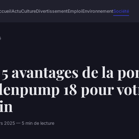
ccueil
Actu
Culture
Divertissement
Emploi
Environnement
Société
é
 5 avantages de la p
denpump 18 pour vot
in
s 2025 — 5 min de lecture