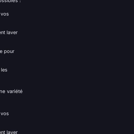
ossibles :
 vos
nt laver
pe pour
 les
ne variété
 vos
nt laver