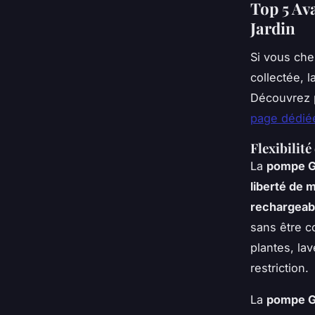
Top 5 Av
Jardin
Si vous cher
collectée, 
Découvrez p
page dédié
Flexibilit
La
pompe G
liberté de
rechargeab
sans être c
plantes, la
restriction.
La
pompe G