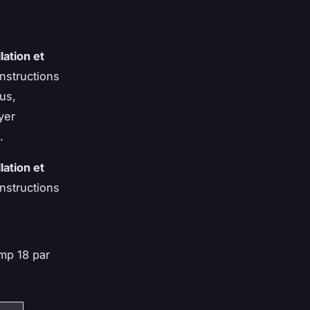
llation et
instructions
lus,
yer
.
llation et
instructions
ump 18 par