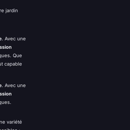
e jardin
e
. Avec une
ssion
iques. Que
st capable
e
. Avec une
ssion
iques.
ne variété