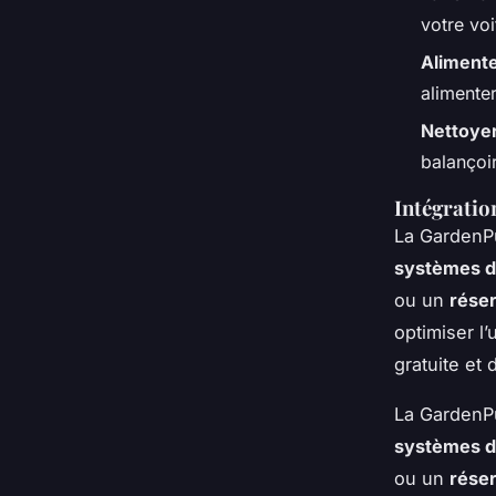
votre vo
Alimente
alimenter
Nettoyer
balançoir
Intégratio
La GardenPu
systèmes de
ou un
réser
optimiser l’
gratuite et 
La GardenPu
systèmes de
ou un
réser