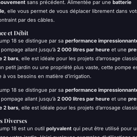
 mouvement
sans précédent. Alimentée par une
batterie
le
, elle vous permet de vous déplacer librement dans votr
ontraint par des câbles.
ce et Débit
ump 18 se distingue par sa
performance impressionnant
 pompage allant jusqu’à
2 000 litres par heure
et une
pre
e 2 bars
, elle est idéale pour les projets d’arrosage class
n petit jardin ou une propriété plus vaste, cette pompe e
 à vos besoins en matière d’irrigation.
ump 18 se distingue par sa
performance impressionnant
 pompage allant jusqu’à
2 000 litres par heure
et une
pre
e 2 bars
, elle est idéale pour les projets d’arrosage class
ns Diverses
ump 18 est un outil
polyvalent
qui peut être utilisé pour u