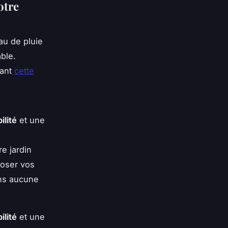
otre
eau de pluie
ble.
tant
cette
bilité
et une
e jardin
roser vos
ans aucune
bilité
et une