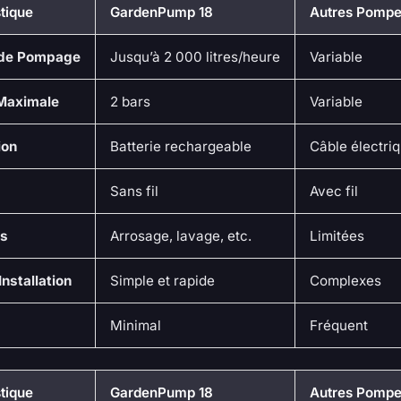
tique
GardenPump 18
Autres Pomp
 de Pompage
Jusqu’à 2 000 litres/heure
Variable
Maximale
2 bars
Variable
ion
Batterie rechargeable
Câble électri
Sans fil
Avec fil
ns
Arrosage, lavage, etc.
Limitées
Installation
Simple et rapide
Complexes
Minimal
Fréquent
tique
GardenPump 18
Autres Pomp