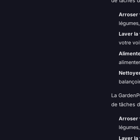
de tâches d
Arroser 
légumes,
Laver la
votre vo
Alimente
alimenter
Nettoyer
balançoir
La GardenP
de tâches d
Arroser 
légumes,
Laver la