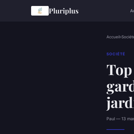
Pluriplus
A
Accueil
›
Sociét
SOCIÉTÉ
Top
gar
jard
Paul — 13 mar