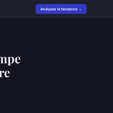
Analysez la tendance →
ompe
re