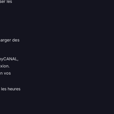
ser les
harger des
 myCANAL,
xion.
on vos
les heures