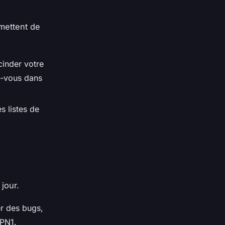
rmettent de
inder votre
z-vous dans
 listes de
jour.
er des bugs,
VPN1.