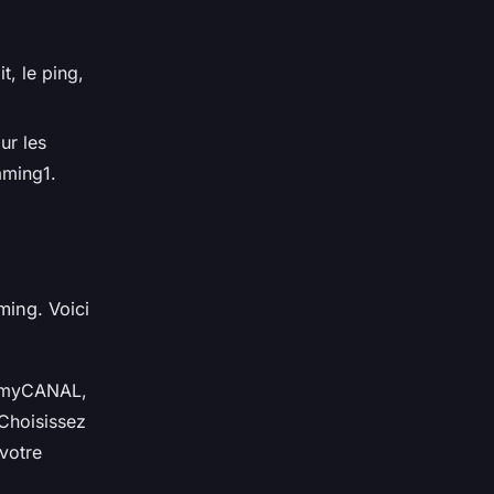
t, le ping,
ur les
eaming1.
ming. Voici
 myCANAL,
 Choisissez
votre