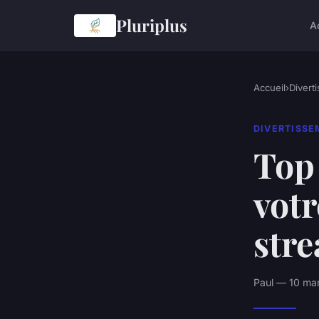
Pluriplus
A
Accueil
›
Divert
DIVERTISS
Top
votr
str
Paul — 10 mar