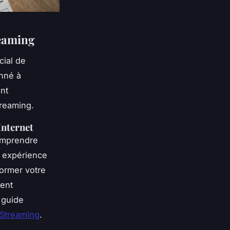
reaming
cial de
onné à
ont
treaming.
nternet
comprendre
e expérience
former votre
ment
 guide
 Streaming
.