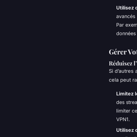
Utilisez
avancés p
Par exem
données 
Gérer Vo
Réduisez l
Si d’autres
cela peut r
Limitez l
des stre
limiter c
VPN1.
Utilisez