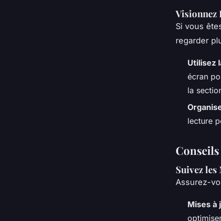
Visionnez 
Si vous ête
regarder pl
Utilisez 
écran po
la sectio
Organise
lecture p
Conseils
Suivez les
Assurez-vou
Mises à j
optimise