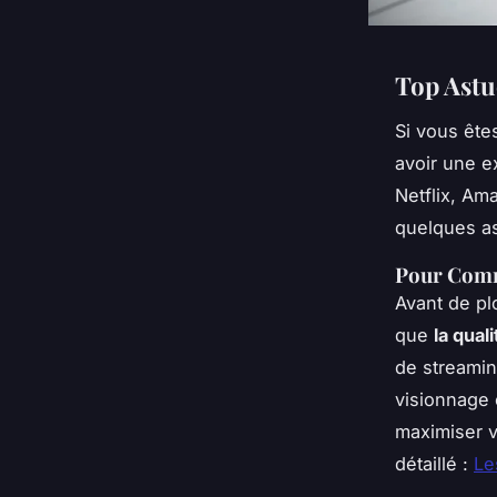
Top Astu
Si vous ête
avoir une e
Netflix, Am
quelques as
Pour Comm
Avant de pl
que
la qual
de streamin
visionnage 
maximiser v
détaillé :
Le