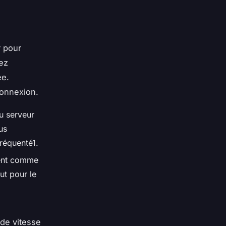
r pour
ez
ée.
connexion.
u serveur
us
réquenté1.
lent comme
ut pour le
 de vitesse