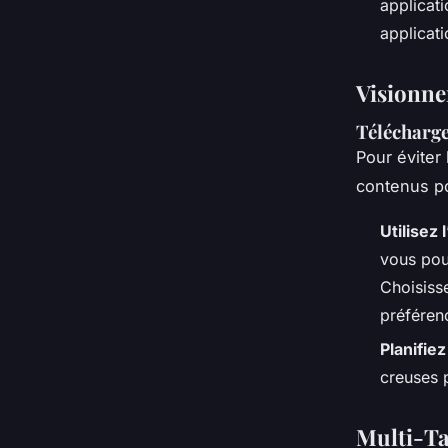
applicati
applicati
Visionne
Télécharg
Pour éviter
contenus po
Utilisez
vous pou
Choisiss
préféren
Planifie
creuses p
Multi-Ta