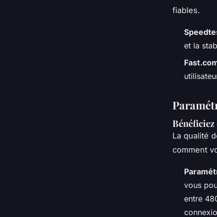
fiables.
Speedtes
et la sta
Fast.com
utilisate
Paramétr
Bénéficiez
La qualité d
comment vou
Paramétr
vous pou
entre 48
connexio