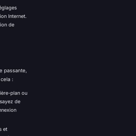
réglages
on Internet.
tion de
e passante,
cela :
ière-plan ou
sayez de
onnexion
s et