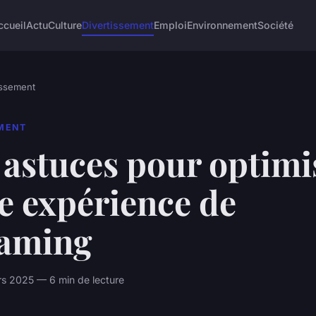
ccueil
Actu
Culture
Divertissement
Emploi
Environnement
Société
issement
EMENT
 astuces pour optimi
e expérience de
eaming
s 2025 — 6 min de lecture