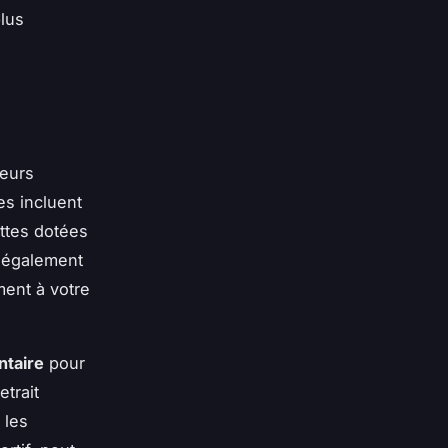
plus
ieurs
es incluent
ettes dotées
t également
ement à votre
ntaire
pour
trait
 les