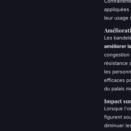
Contraireme
appliquées à
leur usage s
Améliorati
Les bandele
améliorer la
congestion 
résistance 
les personn
efficaces p
du palais mo
Impact sur
Lorsque l'o
figurent so
diminuer les