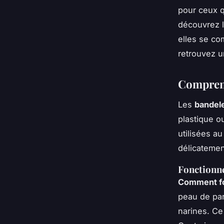
pour ceux q
découvrez l
elles se co
retrouvez u
Comprend
Les
bandele
plastique o
utilisées au
délicatement
Fonctionne
Comment fo
peau de par
narines. Ce 