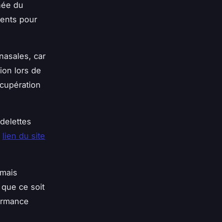
née du
ments pour
nasales, car
ion lors de
écupération
ndelettes
e
lien du site
 mais
 que ce soit
formance