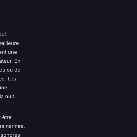
qui
meilleure
tent une
ateur. En
ies ou de
es. Les
 une
a nuit.
 être
es narines,
s sonores