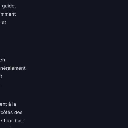
e guide,
comment
 et
 en
Généralement
t
.
nt à la
 côtés des
 flux d'air.