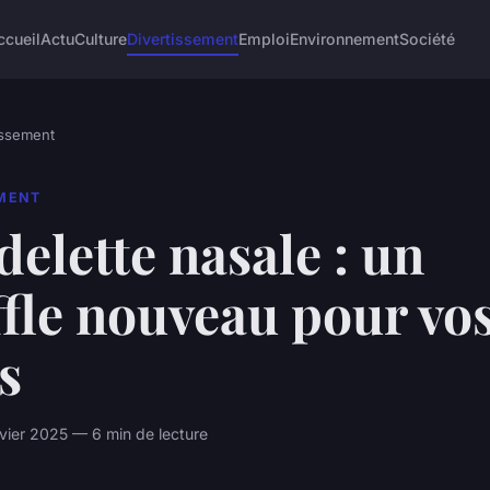
ccueil
Actu
Culture
Divertissement
Emploi
Environnement
Société
issement
EMENT
elette nasale : un
fle nouveau pour vo
s
vier 2025 — 6 min de lecture