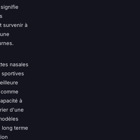
signifie
s
t survenir à
 une
urnes.
tes nasales
 sportives
eilleure
es comme
capacité à
arier d'une
 modèles
à long terme
tion