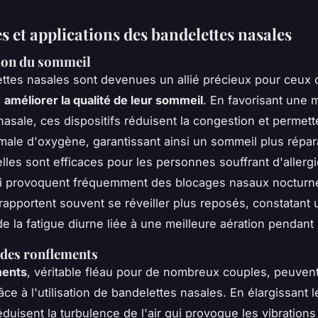
s et applications des bandelettes nasales
ion du sommeil
ttes nasales
sont devenues un allié précieux pour ceux 
à
améliorer la qualité de leur sommeil
. En favorisant une 
 nasale, ces dispositifs réduisent la congestion et permet
imale d'oxygène, garantissant ainsi un sommeil plus répar
 elles sont efficaces pour les personnes souffrant d'allerg
ui provoquent fréquemment des blocages nasaux nocturn
s rapportent souvent se réveiller plus reposés, constatant
e la fatigue diurne liée à une meilleure aération pendant l
des ronflements
ments
, véritable fléau pour de nombreux couples, peuvent
ce à l'utilisation de bandelettes nasales. En élargissant l
réduisent la turbulence de l'air qui provoque les vibration