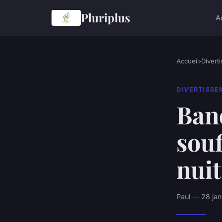
Pluriplus
A
Accueil
›
Divert
DIVERTISS
Band
souf
nuit
Paul — 28 jan