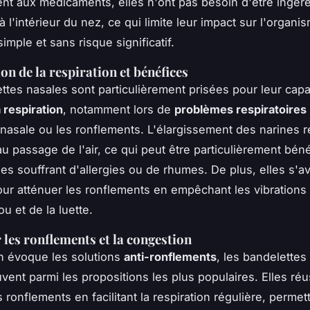
nt aux médicaments, elles n'ont pas besoin d'être ingéré
 l'intérieur du nez, ce qui limite leur impact sur l'organi
imple et sans risque significatif.
on de la respiration et bénéfices
ttes nasales sont particulièrement prisées pour leur capa
 respiration
, notamment lors de
problèmes respiratoires
nasale ou les ronflements. L'élargissement des narines ré
au passage de l'air, ce qui peut être particulièrement bén
es souffrant d'allergies ou de rhumes. De plus, elles s'a
our atténuer les ronflements en empêchant les vibrations
u et de la luette.
 les ronflements et la congestion
n évoque les solutions
anti-ronflements
, les bandelettes
uvent parmi les propositions les plus populaires. Elles réu
 ronflements en facilitant la respiration régulière, permet