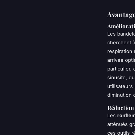
Avantage
Améliorat
Les
bandele
cherchent 
respiration
arrivée opt
particulier,
sinusite, q
utilisateur
diminution d
Réduction 
Les
ronfle
atténués grâ
ces outils 