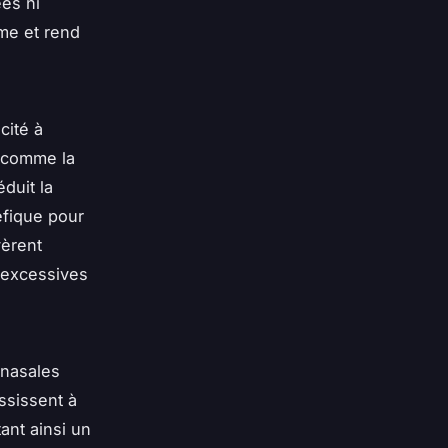
es ni
sme et rend
cité à
comme la
duit la
éfique pour
vèrent
 excessives
 nasales
ssissent à
tant ainsi un