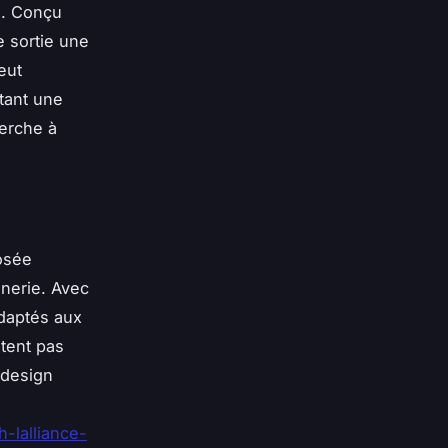
té. Conçu
e sortie une
eut
tant une
herche à
osée
nerie. Avec
daptés aux
tent pas
 design
-lalliance-