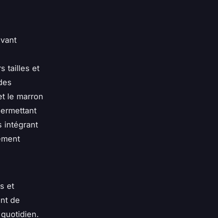
uvant
 tailles et
 des
et le marron
permettant
 intégrant
ement
s et
ent de
quotidien.