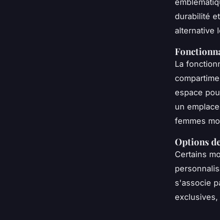
emblématiq
durabilité e
alternative 
Fonctionna
La fonction
compartimen
espace pour
un emplace
femmes mode
Options de
Certains m
personnalis
s'associe p
exclusives, 