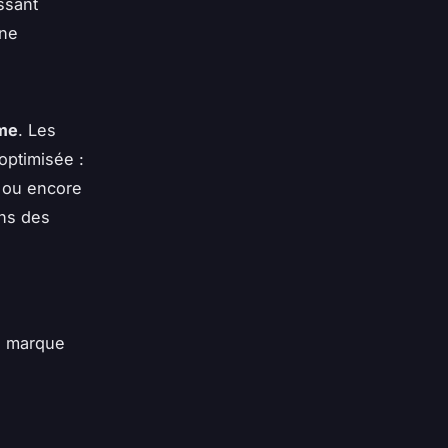
ssant
une
me
. Les
optimisée :
x ou encore
ns des
la marque
s