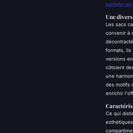
parfaite-de
Une divers
Les sacs ca
convenir à d
décontracté
formats, il
versions en
côtoient de
une harmoni
des motifs
enrichir l'of
Caractéris
Ce qui dist
esthétiques
compartimen