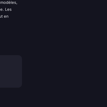
s modèles,
ue. Les
ut en