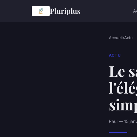
Pluriplus
A
Accueil
›
Actu
ACTU
Le s
l'él
simp
Paul — 15 jan