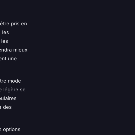
être pris en
 les
 les
iendra mieux
ent une
otre mode
le légère se
ulaires
e des
s options