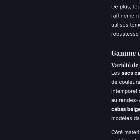
De plus, le
raffinement
utilisés té
robustesse e
Gamme de
Variété de
Les
sacs c
de couleurs
intemporel
au rendez-v
cabas beig
modèles dan
Côté matéri