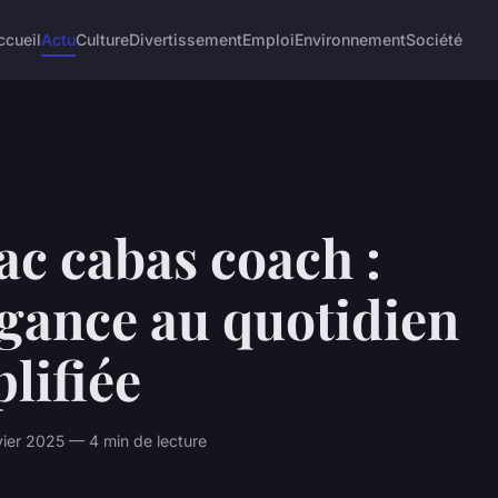
ccueil
Actu
Culture
Divertissement
Emploi
Environnement
Société
ac cabas coach :
égance au quotidien
lifiée
vier 2025 — 4 min de lecture