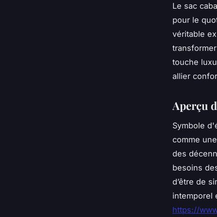
Le sac cabas
pour le quot
véritable 
transformer
touche luxu
allier confo
Aperçu d
Symbole d'é
comme une 
des décenni
besoins de
d’être de s
intemporel 
https://www