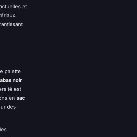
actuelles et
tériaux
rantissant
e palette
abas noir
rsité est
ions en
sac
our des
les